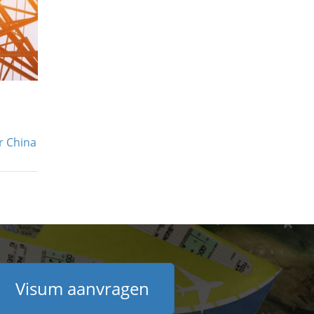
r China
Visum aanvragen