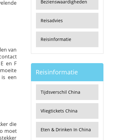
Bezienswaardigheden
velende
Reisadvies
Reisinformatie
alen van
pcontact
 E en F
 moeite
Reisinformatie
 is een
Tijdsverschil China
Vliegtickets China
kker die
Eten & Drinken In China
zo moet
stekker