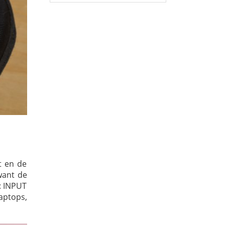
t en de
want de
t: INPUT
aptops,