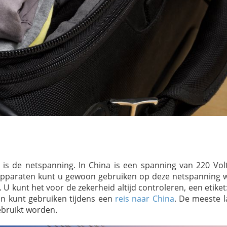
t is de netspanning. In China is een spanning van 220 Vol
se apparaten kunt u gewoon gebruiken op deze netspanning 
. U kunt het voor de zekerheid altijd controleren, een etike
on kunt gebruiken tijdens een
reis naar China
. De meeste l
ebruikt worden.