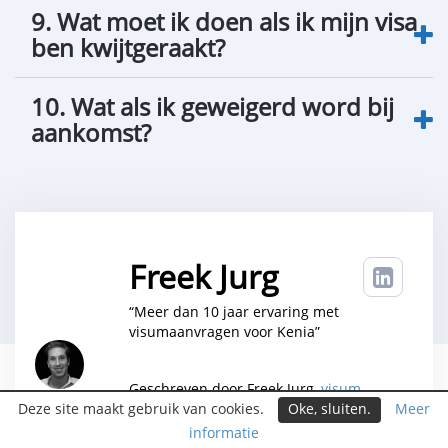
9. Wat moet ik doen als ik mijn visa
ben kwijtgeraakt?
10. Wat als ik geweigerd word bij
aankomst?
Freek Jurg
“Meer dan 10 jaar ervaring met
visumaanvragen voor Kenia”
Geschreven door Freek Jurg,
visum
Deze site maakt gebruik van cookies.
Meer
Oke‚ sluiten.
consultant bij Evisumservice B.V
,
reviewed
informatie
by Mattijs Wijnmalen, Immigration