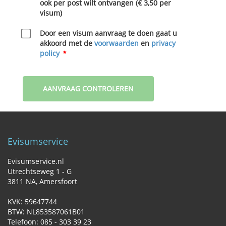
ook per post wilt ontvangen (€ 3‚50 per
visum)
Door een visum aanvraag te doen gaat u
akkoord met de
voorwaarden
en
privacy
policy
AANVRAAG CONTROLEREN
Evisumservice
Evisumservice.nl
Utrechtseweg 1 - G
3811 NA‚ Amersfoort
KVK: 59647744
BTW: NL853587061B01
Telefoon: 085 - 303 39 23